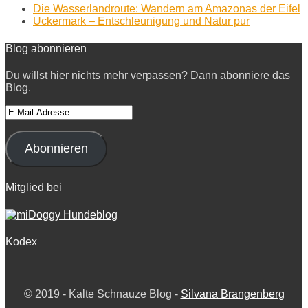
Die Wasserlandroute: Wandern am Amazonas der Eifel
Uckermark – Entschleunigung und Natur pur
Blog abonnieren
Du willst hier nichts mehr verpassen? Dann abonniere das
Blog.
E-
Mail-
Adresse
Abonnieren
Mitglied bei
Kodex
© 2019 -
Kalte Schnauze Blog -
Silvana Brangenberg