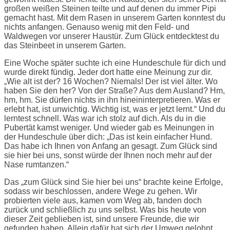
großen weißen Steinen teilte und auf denen du immer Pipi
gemacht hast. Mit dem Rasen in unserem Garten konntest du
nichts anfangen. Genauso wenig mit den Feld- und
Waldwegen vor unserer Haustür. Zum Glück entdecktest du
das Steinbeet in unserem Garten.
Eine Woche später suchte ich eine Hundeschule für dich und
wurde direkt fündig. Jeder dort hatte eine Meinung zur dir.
„Wie alt ist der? 16 Wochen? Niemals! Der ist viel älter. Wo
haben Sie den her? Von der Straße? Aus dem Ausland? Hm,
hm, hm. Sie dürfen nichts in ihn hineininterpretieren. Was er
erlebt hat, ist unwichtig. Wichtig ist, was er jetzt lernt.“ Und du
lerntest schnell. Was war ich stolz auf dich. Als du in die
Pubertät kamst weniger. Und wieder gab es Meinungen in
der Hundeschule über dich: „Das ist kein einfacher Hund.
Das habe ich Ihnen von Anfang an gesagt. Zum Glück sind
sie hier bei uns, sonst würde der Ihnen noch mehr auf der
Nase rumtanzen.“
Das „zum Glück sind Sie hier bei uns“ brachte keine Erfolge,
sodass wir beschlossen, andere Wege zu gehen. Wir
probierten viele aus, kamen vom Weg ab, fanden doch
zurück und schließlich zu uns selbst. Was bis heute von
dieser Zeit geblieben ist, sind unsere Freunde, die wir
gefunden haben. Allein dafür hat sich der Umweg gelohnt.