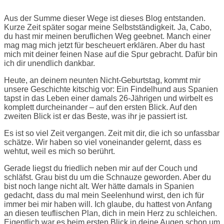
Aus der Summe dieser Wege ist dieses Blog entstanden.
Kurze Zeit später sogar meine Selbstständigkeit. Ja, Cabo,
du hast mir meinen beruflichen Weg geebnet. Manch einer
mag mag mich jetzt für bescheuert erklären. Aber du hast
mich mit deiner feinen Nase auf die Spur gebracht. Dafür bin
ich dir unendlich dankbar.
Heute, an deinem neunten Nicht-Geburtstag, kommt mir
unsere Geschichte kitschig vor: Ein Findelhund aus Spanien
tapst in das Leben einer damals 26-Jährigen und wirbelt es
komplett durcheinander – auf den ersten Blick. Auf den
zweiten Blick ist er das Beste, was ihr je passiert ist.
Es ist so viel Zeit vergangen. Zeit mit dir, die ich so unfassbar
schätze. Wir haben so viel voneinander gelernt, dass es
wehtut, weil es mich so berührt.
Gerade liegst du friedlich neben mir auf der Couch und
schläfst. Grau bist du um die Schnauze geworden. Aber du
bist noch lange nicht alt. Wer hätte damals in Spanien
gedacht, dass du mal mein Seelenhund wirst, den ich für
immer bei mir haben will. Ich glaube, du hattest von Anfang
an diesen teuflischen Plan, dich in mein Herz zu schleichen.
Eigentlich war es beim ersten Blick in deine Augen schon um