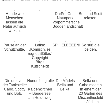
Hunde wie
Darßer Ort –
Bob und Scott
Menschen
Naturpark
relaxen.
lassen die
Vorpommersche
Natur auf sich
Boddenlandschaft
wirken.
Pause an der
Leika:
SPIIIIELEEEEN!
So süß die
Schutzhütte.
„Komisch, es
beiden.
regnet Blätter.“
Copyright
Birgit
Kutscheidt
Die drei von
Hundefotografie
Die Mädels
Bella und
der Tankstelle:
–
Bella und
Cabo modeln
Cabo, Scotty
Kaldenkirchen
Leika.
in einem der
und Bob.
– Baggersee
20 Gärten des
am Heideweg
Miscanthusfeld
in Jüchen