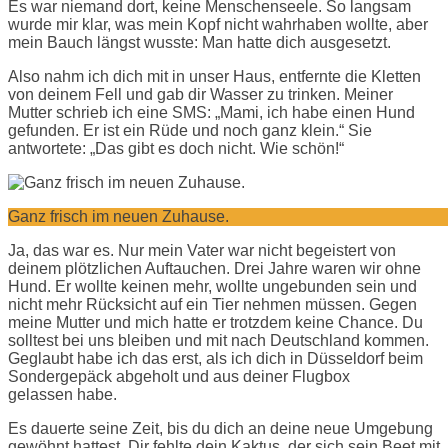
Es war niemand dort, keine Menschenseele. So langsam
wurde mir klar, was mein Kopf nicht wahrhaben wollte, aber
mein Bauch längst wusste: Man hatte dich ausgesetzt.
Also nahm ich dich mit in unser Haus, entfernte die Kletten
von deinem Fell und gab dir Wasser zu trinken. Meiner
Mutter schrieb ich eine SMS: „Mami, ich habe einen Hund
gefunden. Er ist ein Rüde und noch ganz klein.“ Sie
antwortete: „Das gibt es doch nicht. Wie schön!“
Ganz frisch im neuen Zuhause.
Ja, das war es. Nur mein Vater war nicht begeistert von
deinem plötzlichen Auftauchen. Drei Jahre waren wir ohne
Hund. Er wollte keinen mehr, wollte ungebunden sein und
nicht mehr Rücksicht auf ein Tier nehmen müssen. Gegen
meine Mutter und mich hatte er trotzdem keine Chance. Du
solltest bei uns bleiben und mit nach Deutschland kommen.
Geglaubt habe ich das erst, als ich dich in Düsseldorf beim
Sondergepäck abgeholt und aus deiner Flugbox
gelassen habe.
Es dauerte seine Zeit, bis du dich an deine neue Umgebung
gewöhnt hattest. Dir fehlte dein Kaktus, der sich sein Beet mit