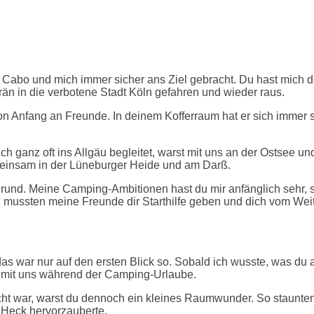
 Cabo und mich immer sicher ans Ziel gebracht. Du hast mich du
 in die verbotene Stadt Köln gefahren und wieder raus.
n Anfang an Freunde. In deinem Kofferraum hat er sich immer se
ich ganz oft ins Allgäu begleitet, warst mit uns an der Ostsee u
meinsam in der Lüneburger Heide und am Darß.
mer rund. Meine Camping-Ambitionen hast du mir anfänglich s
l mussten meine Freunde dir Starthilfe geben und dich vom Wei
 das war nur auf den ersten Blick so. Sobald ich wusste, was d
er mit uns während der Camping-Urlaube.
cht war, warst du dennoch ein kleines Raumwunder. So staunte
 Heck hervorzauberte.