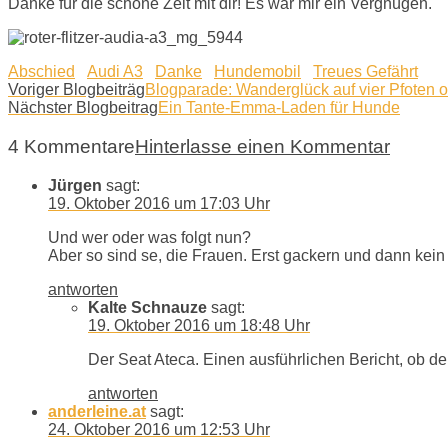
Danke für die schöne Zeit mit dir! Es war mir ein Vergnügen.
Abschied
Audi A3
Danke
Hundemobil
Treues Gefährt
Voriger Blogbeiträg
Blogparade: Wanderglück auf vier Pfoten
Nächster Blogbeitrag
Ein Tante-Emma-Laden für Hunde
4 Kommentare
Hinterlasse einen Kommentar
Jürgen
sagt:
19. Oktober 2016 um 17:03 Uhr
Und wer oder was folgt nun?
Aber so sind se, die Frauen. Erst gackern und dann kein E
antworten
Kalte Schnauze
sagt:
19. Oktober 2016 um 18:48 Uhr
Der Seat Ateca. Einen ausführlichen Bericht, ob d
antworten
anderleine.at
sagt:
24. Oktober 2016 um 12:53 Uhr