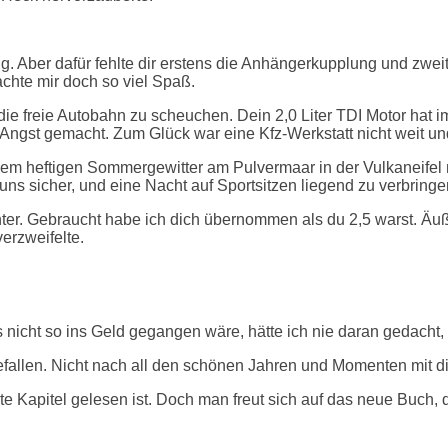
Aber dafür fehlte dir erstens die Anhängerkupplung und zweite
hte mir doch so viel Spaß.
 die freie Autobahn zu scheuchen. Dein 2,0 Liter TDI Motor hat
s Angst gemacht. Zum Glück war eine Kfz-Werkstatt nicht weit u
nem heftigen Sommergewitter am Pulvermaar in der Vulkaneifel 
uns sicher, und eine Nacht auf Sportsitzen liegend zu verbringen
unter. Gebraucht habe ich dich übernommen als du 2,5 warst. Äuß
erzweifelte.
cht so ins Geld gegangen wäre, hätte ich nie daran gedacht, m
t gefallen. Nicht nach all den schönen Jahren und Momenten mit d
zte Kapitel gelesen ist. Doch man freut sich auf das neue Buch, 
.