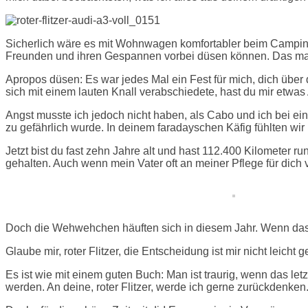
Sicherlich wäre es mit Wohnwagen komfortabler beim Camping. 
Freunden und ihren Gespannen vorbei düsen können. Das mac
Apropos düsen: Es war jedes Mal ein Fest für mich, dich über
sich mit einem lauten Knall verabschiedete, hast du mir etwa
Angst musste ich jedoch nicht haben, als Cabo und ich bei ei
zu gefährlich wurde. In deinem faradayschen Käfig fühlten wir 
Jetzt bist du fast zehn Jahre alt und hast 112.400 Kilometer r
gehalten. Auch wenn mein Vater oft an meiner Pflege für dich v
Doch die Wehwehchen häuften sich in diesem Jahr. Wenn das ni
Glaube mir, roter Flitzer, die Entscheidung ist mir nicht leich
Es ist wie mit einem guten Buch: Man ist traurig, wenn das let
werden. An deine, roter Flitzer, werde ich gerne zurückdenken