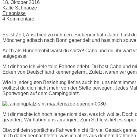
18. Oktober 2016
Kalte Schnauze
Erlebnisse
4 Kommentare
Es ist Zeit, Abschied zu nehmen. Siebeneinhalb Jahre hast du
Mönchengladbach nach Bonn gependelt und hast mich souverän
Auch als Hundemobil warst du spitze! Cabo und du, ihr wart vo
aufgepasst.
Mit dir habe ich viele tolle Fahrten erlebt. Du hast Cabo und m
Ecken von Deutschland kennengelernt. Zuletzt waren wir ge
Wie in jeder guten Beziehung lief es auch bei uns nicht im
wolltest du dich nicht mehr von der Stelle bewegen. Jedes Ma
Sportwagen auf dem Campingplatz.
Mit dir machte ich noch lange nicht das, was ich wollte. Doch
geändert. Wir haben uns arrangiert. Zum Schluss lief es sup
Obwohl dein sportliches Fahrwerk nicht für viel Gepäck gema
mich dabei beobachteten, was ich alles aus deinem drahtigen