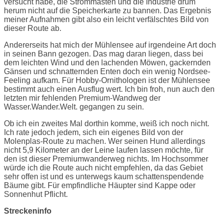
versucht habe, die Strommasten und die Industrie drum
herum nicht auf die Speicherkarte zu bannen. Das Ergebnis
meiner Aufnahmen gibt also ein leicht verfälschtes Bild von
dieser Route ab.
Andererseits hat mich der Mühlensee auf irgendeine Art doch
in seinen Bann gezogen. Das mag daran liegen, dass bei
dem leichten Wind und den lachenden Möwen, gackernden
Gänsen und schnatternden Enten doch ein wenig Nordsee-
Feeling aufkam. Für Hobby-Ornithologen ist der Mühlensee
bestimmt auch einen Ausflug wert. Ich bin froh, nun auch den
letzten mir fehlenden Premium-Wandweg der
Wasser.Wander.Welt. gegangen zu sein.
Ob ich ein zweites Mal dorthin komme, weiß ich noch nicht.
Ich rate jedoch jedem, sich ein eigenes Bild von der
Molenplas-Route zu machen. Wer seinen Hund allerdings
nicht 5,9 Kilometer an der Leine laufen lassen möchte, für
den ist dieser Premiumwanderweg nichts. Im Hochsommer
würde ich die Route auch nicht empfehlen, da das Gebiet
sehr offen ist und es unterwegs kaum schattenspendende
Bäume gibt. Für empfindliche Häupter sind Kappe oder
Sonnenhut Pflicht.
Streckeninfo