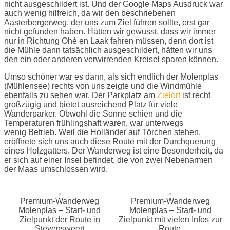
nicht ausgeschildert ist. Und der Google Maps Ausdruck war
auch wenig hilfreich, da wir den beschriebenen
Aasterbergerweg, der uns zum Ziel führen sollte, erst gar
nicht gefunden haben. Hätten wir gewusst, dass wir immer
nur in Richtung Ohé en Laak fahren müssen, denn dort ist
die Mühle dann tatsächlich ausgeschildert, hätten wir uns
den ein oder anderen verwirrenden Kreisel sparen können.
Umso schöner war es dann, als sich endlich der Molenplas
(Mühlensee) rechts von uns zeigte und die Windmühle
ebenfalls zu sehen war. Der Parkplatz am
Zielort
ist recht
großzügig und bietet ausreichend Platz für viele
Wanderparker. Obwohl die Sonne schien und die
Temperaturen frühlingshaft waren, war unterwegs
wenig Betrieb. Weil die Holländer auf Törchen stehen,
eröffnete sich uns auch diese Route mit der Durchquerung
eines Holzgatters. Der Wanderweg ist eine Besonderheit, da
er sich auf einer Insel befindet, die von zwei Nebenarmen
der Maas umschlossen wird.
Premium-Wanderweg
Premium-Wanderweg
Molenplas – Start- und
Molenplas – Start- und
Zielpunkt der Route in
Zielpunkt mit vielen Infos zur
Stevensweert
Route.