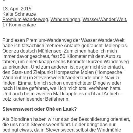
13. April 2015
Kalte Schnauze
Premium-Wanderweg
,
Wanderungen
,
Wasser.Wander.Welt.
17 Kommentare
Für diesen Premium-Wanderweg der Wasser.Wander.Welt.
habe ich tatsächlich mehrere Anläufe gebraucht: Molenplas.
Oder zu deutsch Mühlensee. Zum einen habe ich mich
immer davor gescheut, fast 50 Kilometer mit dem Auto zu
fahren, um einen knapp sechs Kilometer kurzen Wanderweg
zu erkunden. Und zum anderen ist es gar nicht so einfach,
den Start- und Zielpunkt Hompesche Molen (Hompesche
Windmühle) in Stevensweert/ Niederlande ohne Navi zu
finden. Einmal bin ich schon unverrichteter Dinge wieder
nach Hause gefahren, weil ich mich total verfahren hatte.
Und auch beim zweiten Mal klappte es nicht auf Anhieb –
trotz kartenlesender Beifahrerin.
Stevensweert oder Ohé en Laak?
Als Blondinen haben wir uns an der Beschilderung orientiert,
die uns nach Stevensweert führt. Leider bringt das nur
bedingt etwas, da in Stevensweert selbst die Windmühle