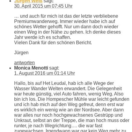
Jürgen Weiß
sagt:
30. April 2015 um 07:45 Uhr
… und auch für mich ist das der letzte verbliebene
Premiumwanderweg. Immer wieder habe ich auf
schönes Wetter gehofft. Nur um dann doch wieder
einen Weg in der Nähe zu gehen. Ich denke dieses
Jahr werde ich es schaffen.
Vielen Dank für den schönen Bericht.
Jürgen
antworten
Monica Menotti
sagt:
1. August 2016 um 01:14 Uhr
Hallo, bis auf Het Leudal, hab ich alle Wege der
Wasser Wander Welten erwandert. Die Gelegenheit
war heute günstig, viel Auto fahren, wenig Weg. Also
bin ich los. Die Hompescher Mühle war leicht gefunden
und ich hab mich auf den Weg gefreut, denn erst war
es wirklich ein wenig wie an der Nordsee. Aber dann
war alles nur noch hochgewachsenes Gestrüpp und
Unkraut, selbst an der Treppe, die man hoch muss oder
runter, je nach Wegrichtung…. die war fast
zugewachsen. Irgendwann war gar kein Weg mehr zu