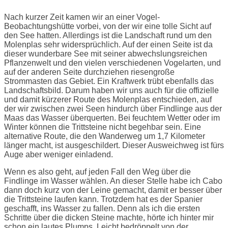
Nach kurzer Zeit kamen wir an einer Vogel-
Beobachtungshütte vorbei, von der wir eine tolle Sicht auf
den See hatten. Allerdings ist die Landschaft rund um den
Molenplas sehr widersprüchlich. Auf der einen Seite ist da
dieser wunderbare See mit seiner abwechslungsreichen
Pflanzenwelt und den vielen verschiedenen Vogelarten, und
auf der anderen Seite durchziehen riesengroße
Strommasten das Gebiet. Ein Kraftwerk trübt ebenfalls das
Landschaftsbild. Darum haben wir uns auch für die offizielle
und damit kürzerer Route des Molenplas entschieden, auf
der wir zwischen zwei Seen hindurch über Findlinge aus der
Maas das Wasser überquerten. Bei feuchtem Wetter oder im
Winter können die Trittsteine nicht begehbar sein. Eine
alternative Route, die den Wanderweg um 1,7 Kilometer
länger macht, ist ausgeschildert. Dieser Ausweichweg ist fürs
Auge aber weniger einladend.
Wenn es also geht, auf jeden Fall den Weg über die
Findlinge im Wasser wählen. An dieser Stelle habe ich Cabo
dann doch kurz von der Leine gemacht, damit er besser über
die Trittsteine laufen kann. Trotzdem hat es der Spanier
geschafft, ins Wasser zu fallen. Denn als ich die ersten
Schritte über die dicken Steine machte, hörte ich hinter mir
schon ein lautes Plumps. Leicht bedröppelt von der