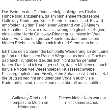
Das Betreten des Geländes erfolgt auf eigenes Risiko.
Hunde sind anzuleinen, da am Mühlensee freigrasende
Galloway-Rinder und Konik-Pferde zuhause sind. Es wird
empfohlen, zu den Tieren einen Abstand von 25 Metern
einzuhalten. Das war etwas schwierig, da gleich zu Beginn
eine kleine Herde Galloway-Rinder quasi mitten im Weg
stand. Für Cabo ein großes Abenteuer, da er einmal ein
blödes Erlebnis im Allgäu mit Kuh und Stromzaun hatte.
Ich habe den Spanier die komplette Wanderung an der Leine
geführt und damit den Rat der Wegescouts befolgt. Doch es
gab auch Hundebesitzer, die sich nicht daran gehalten
haben. Das fand ich weniger schön, da der Mühlensee auch
für viele Vögel wie Wiesenpieper, Flussseeschwalbe,
Flussregenpfeifer und Eisvögel ein Zuhause ist. Und da jetzt
die Brutzeit beginnt und unter den Vögeln auch viele
Bodenbrüter sind, muss Hund nicht überall rumschnüffeln.
Galloway-Rind und
Dieses kleine Kalb war gar
Hompesche Molen im
nicht kamerascheu.
Hintergrund.