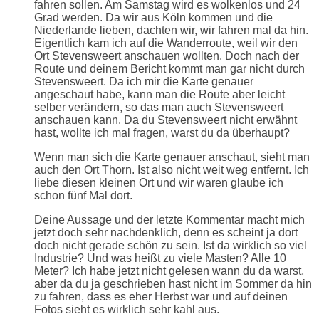
fahren sollen. Am Samstag wird es wolkenlos und 24
Grad werden. Da wir aus Köln kommen und die
Niederlande lieben, dachten wir, wir fahren mal da hin.
Eigentlich kam ich auf die Wanderroute, weil wir den
Ort Stevensweert anschauen wollten. Doch nach der
Route und deinem Bericht kommt man gar nicht durch
Stevensweert. Da ich mir die Karte genauer
angeschaut habe, kann man die Route aber leicht
selber verändern, so das man auch Stevensweert
anschauen kann. Da du Stevensweert nicht erwähnt
hast, wollte ich mal fragen, warst du da überhaupt?
Wenn man sich die Karte genauer anschaut, sieht man
auch den Ort Thorn. Ist also nicht weit weg entfernt. Ich
liebe diesen kleinen Ort und wir waren glaube ich
schon fünf Mal dort.
Deine Aussage und der letzte Kommentar macht mich
jetzt doch sehr nachdenklich, denn es scheint ja dort
doch nicht gerade schön zu sein. Ist da wirklich so viel
Industrie? Und was heißt zu viele Masten? Alle 10
Meter? Ich habe jetzt nicht gelesen wann du da warst,
aber da du ja geschrieben hast nicht im Sommer da hin
zu fahren, dass es eher Herbst war und auf deinen
Fotos sieht es wirklich sehr kahl aus.