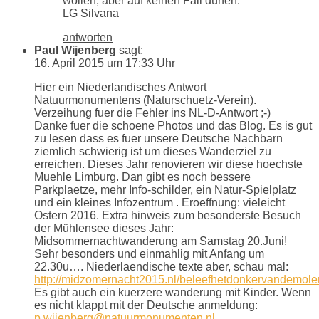
wollen, aber auf keinen Fall dürfen.
LG Silvana
antworten
Paul Wijenberg
sagt:
16. April 2015 um 17:33 Uhr
Hier ein Niederlandisches Antwort
Natuurmonumentens (Naturschuetz-Verein).
Verzeihung fuer die Fehler ins NL-D-Antwort ;-)
Danke fuer die schoene Photos und das Blog. Es is gut
zu lesen dass es fuer unsere Deutsche Nachbarn
ziemlich schwierig ist um dieses Wanderziel zu
erreichen. Dieses Jahr renovieren wir diese hoechste
Muehle Limburg. Dan gibt es noch bessere
Parkplaetze, mehr Info-schilder, ein Natur-Spielplatz
und ein kleines Infozentrum . Eroeffnung: vieleicht
Ostern 2016. Extra hinweis zum besonderste Besuch
der Mühlensee dieses Jahr:
Midsommernachtwanderung am Samstag 20.Juni!
Sehr besonders und einmahlig mit Anfang um
22.30u…. Niederlaendische texte aber, schau mal:
http://midzomernacht2015.nl/beleefhetdonkervandemole
Es gibt auch ein kuerzere wanderung mit Kinder. Wenn
es nicht klappt mit der Deutsche anmeldung:
p.wijenberg@natuurmonumenten.nl