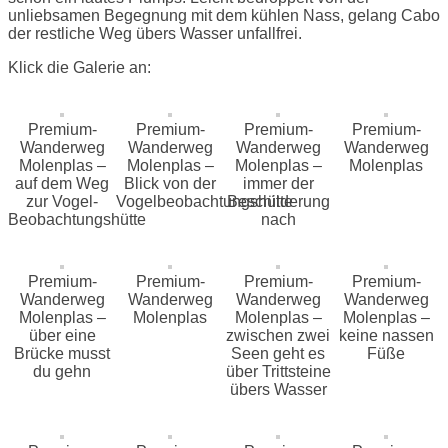
unliebsamen Begegnung mit dem kühlen Nass, gelang Cabo
der restliche Weg übers Wasser unfallfrei.
Klick die Galerie an:
Premium-
Premium-
Premium-
Premium-
Wanderweg
Wanderweg
Wanderweg
Wanderweg
Molenplas –
Molenplas –
Molenplas –
Molenplas
auf dem Weg
Blick von der
immer der
zur Vogel-
Vogelbeobachtungshütte
Beschilderung
Beobachtungshütte
nach
Premium-
Premium-
Premium-
Premium-
Wanderweg
Wanderweg
Wanderweg
Wanderweg
Molenplas –
Molenplas
Molenplas –
Molenplas –
über eine
zwischen zwei
keine nassen
Brücke musst
Seen geht es
Füße
du gehn
über Trittsteine
übers Wasser