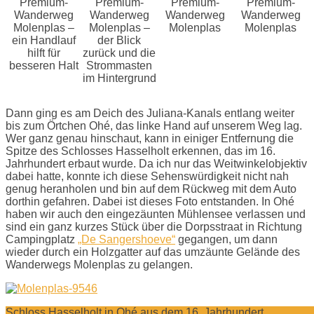
Premium-
Premium-
Premium-
Premium-
Wanderweg
Wanderweg
Wanderweg
Wanderweg
Molenplas –
Molenplas –
Molenplas
Molenplas
ein Handlauf
der Blick
hilft für
zurück und die
besseren Halt
Strommasten
im Hintergrund
Dann ging es am Deich des Juliana-Kanals entlang weiter
bis zum Örtchen Ohé, das linke Hand auf unserem Weg lag.
Wer ganz genau hinschaut, kann in einiger Entfernung die
Spitze des Schlosses Hasselholt erkennen, das im 16.
Jahrhundert erbaut wurde. Da ich nur das Weitwinkelobjektiv
dabei hatte, konnte ich diese Sehenswürdigkeit nicht nah
genug heranholen und bin auf dem Rückweg mit dem Auto
dorthin gefahren. Dabei ist dieses Foto entstanden. In Ohé
haben wir auch den eingezäunten Mühlensee verlassen und
sind ein ganz kurzes Stück über die Dorpsstraat in Richtung
Campingplatz
„De Sangershoeve“
gegangen, um dann
wieder durch ein Holzgatter auf das umzäunte Gelände des
Wanderwegs Molenplas zu gelangen.
Schloss Hasselholt in Ohé aus dem 16. Jahrhundert.