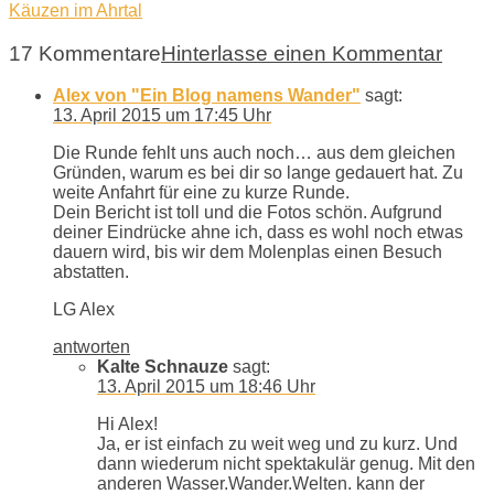
Käuzen im Ahrtal
17 Kommentare
Hinterlasse einen Kommentar
Alex von "Ein Blog namens Wander"
sagt:
13. April 2015 um 17:45 Uhr
Die Runde fehlt uns auch noch… aus dem gleichen
Gründen, warum es bei dir so lange gedauert hat. Zu
weite Anfahrt für eine zu kurze Runde.
Dein Bericht ist toll und die Fotos schön. Aufgrund
deiner Eindrücke ahne ich, dass es wohl noch etwas
dauern wird, bis wir dem Molenplas einen Besuch
abstatten.
LG Alex
antworten
Kalte Schnauze
sagt:
13. April 2015 um 18:46 Uhr
Hi Alex!
Ja, er ist einfach zu weit weg und zu kurz. Und
dann wiederum nicht spektakulär genug. Mit den
anderen Wasser.Wander.Welten. kann der