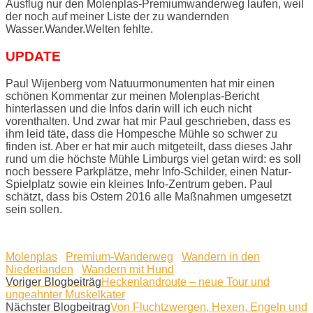
Ausflug nur den Molenplas-Premiumwanderweg laufen, weil
der noch auf meiner Liste der zu wandernden
Wasser.Wander.Welten fehlte.
UPDATE
Paul Wijenberg vom Natuurmonumenten hat mir einen
schönen Kommentar zur meinen Molenplas-Bericht
hinterlassen und die Infos darin will ich euch nicht
vorenthalten. Und zwar hat mir Paul geschrieben, dass es
ihm leid täte, dass die Hompesche Mühle so schwer zu
finden ist. Aber er hat mir auch mitgeteilt, dass dieses Jahr
rund um die höchste Mühle Limburgs viel getan wird: es soll
noch bessere Parkplätze, mehr Info-Schilder, einen Natur-
Spielplatz sowie ein kleines Info-Zentrum geben. Paul
schätzt, dass bis Ostern 2016 alle Maßnahmen umgesetzt
sein sollen.
Molenplas
Premium-Wanderweg
Wandern in den
Niederlanden
Wandern mit Hund
Voriger Blogbeiträg
Heckenlandroute – neue Tour und
ungeahnter Muskelkater
Nächster Blogbeitrag
Von Fluchtzwergen, Hexen, Engeln und