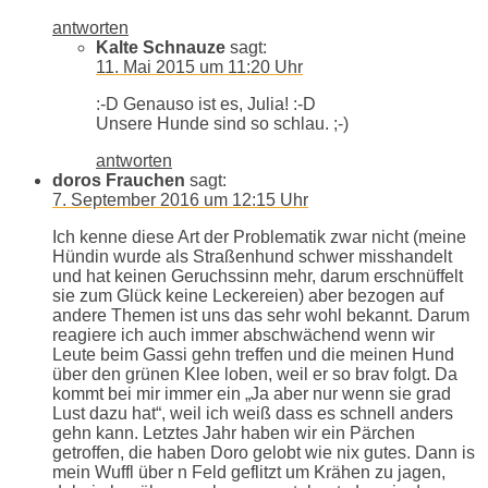
antworten
Kalte Schnauze
sagt:
11. Mai 2015 um 11:20 Uhr
:-D Genauso ist es, Julia! :-D
Unsere Hunde sind so schlau. ;-)
antworten
doros Frauchen
sagt:
7. September 2016 um 12:15 Uhr
Ich kenne diese Art der Problematik zwar nicht (meine
Hündin wurde als Straßenhund schwer misshandelt
und hat keinen Geruchssinn mehr, darum erschnüffelt
sie zum Glück keine Leckereien) aber bezogen auf
andere Themen ist uns das sehr wohl bekannt. Darum
reagiere ich auch immer abschwächend wenn wir
Leute beim Gassi gehn treffen und die meinen Hund
über den grünen Klee loben, weil er so brav folgt. Da
kommt bei mir immer ein „Ja aber nur wenn sie grad
Lust dazu hat“, weil ich weiß dass es schnell anders
gehn kann. Letztes Jahr haben wir ein Pärchen
getroffen, die haben Doro gelobt wie nix gutes. Dann is
mein Wuffl über n Feld geflitzt um Krähen zu jagen,