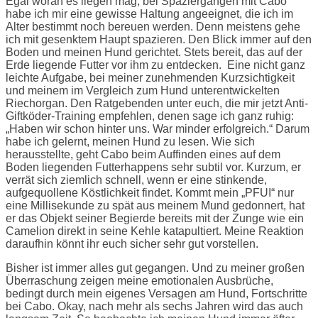
Egal woran es liegen mag, bei Spaziergängen mit Cabo
habe ich mir eine gewisse Haltung angeeignet, die ich im
Alter bestimmt noch bereuen werden. Denn meistens gehe
ich mit gesenktem Haupt spazieren. Den Blick immer auf den
Boden und meinen Hund gerichtet. Stets bereit, das auf der
Erde liegende Futter vor ihm zu entdecken. Eine nicht ganz
leichte Aufgabe, bei meiner zunehmenden Kurzsichtigkeit
und meinem im Vergleich zum Hund unterentwickelten
Riechorgan. Den Ratgebenden unter euch, die mir jetzt Anti-
Giftköder-Training empfehlen, denen sage ich ganz ruhig:
„Haben wir schon hinter uns. War minder erfolgreich.“ Darum
habe ich gelernt, meinen Hund zu lesen. Wie sich
herausstellte, geht Cabo beim Auffinden eines auf dem
Boden liegenden Futterhappens sehr subtil vor. Kurzum, er
verrät sich ziemlich schnell, wenn er eine stinkende,
aufgequollene Köstlichkeit findet. Kommt mein „PFUI“ nur
eine Millisekunde zu spät aus meinem Mund gedonnert, hat
er das Objekt seiner Begierde bereits mit der Zunge wie ein
Camelion direkt in seine Kehle katapultiert. Meine Reaktion
daraufhin könnt ihr euch sicher sehr gut vorstellen.
Bisher ist immer alles gut gegangen. Und zu meiner großen
Überraschung zeigen meine emotionalen Ausbrüche,
bedingt durch mein eigenes Versagen am Hund, Fortschritte
bei Cabo. Okay, nach mehr als sechs Jahren wird das auch