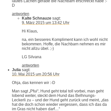
lautes Lachen gerade die Nachbarn erschreckt habe :-
D
antworten
Kalte Schnauze
sagt:
9. März 2015 um 13:42 Uhr
Hi Klaus,
na, ein besseres Kompliment kann ich wohl nicht
bekommen. Hoffe, die Nachbarn nehmen es mir
nicht allzu übel. ;-)
LG Silvana
antworten
Julia
sagt:
10. Mai 2015 um 20:56 Uhr
Ohja, das kennen wir :-D
Man sagt „Pfui“, Hund geht total toll vorbei, man geht
lobend weiter, steckt dem Hund das Belhnungs-
Leckerli zu – und der Hund geht zurück und meint, „das
hat die doch schon wieder vergessen, dass ich das da
im Gras nicht haben darf…“