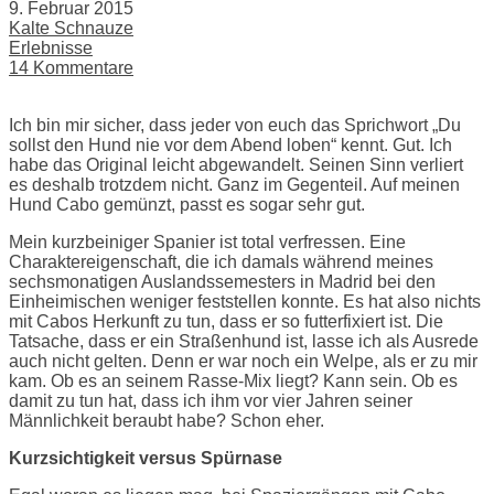
9. Februar 2015
Kalte Schnauze
Erlebnisse
14 Kommentare
Ich bin mir sicher, dass jeder von euch das Sprichwort „Du
sollst den Hund nie vor dem Abend loben“ kennt. Gut. Ich
habe das Original leicht abgewandelt. Seinen Sinn verliert
es deshalb trotzdem nicht. Ganz im Gegenteil. Auf meinen
Hund Cabo gemünzt, passt es sogar sehr gut.
Mein kurzbeiniger Spanier ist total verfressen. Eine
Charaktereigenschaft, die ich damals während meines
sechsmonatigen Auslandssemesters in Madrid bei den
Einheimischen weniger feststellen konnte. Es hat also nichts
mit Cabos Herkunft zu tun, dass er so futterfixiert ist. Die
Tatsache, dass er ein Straßenhund ist, lasse ich als Ausrede
auch nicht gelten. Denn er war noch ein Welpe, als er zu mir
kam. Ob es an seinem Rasse-Mix liegt? Kann sein. Ob es
damit zu tun hat, dass ich ihm vor vier Jahren seiner
Männlichkeit beraubt habe? Schon eher.
Kurzsichtigkeit versus Spürnase