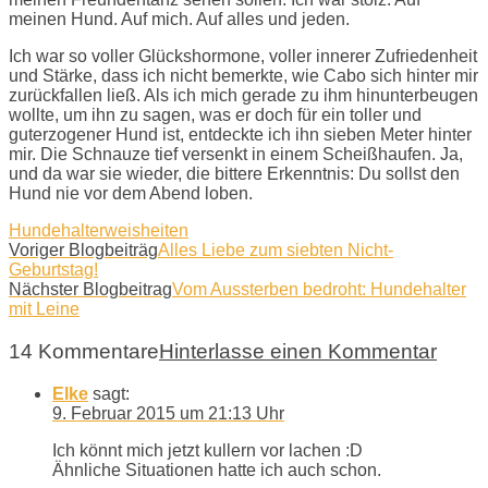
meinen Hund. Auf mich. Auf alles und jeden.
Ich war so voller Glückshormone, voller innerer Zufriedenheit
und Stärke, dass ich nicht bemerkte, wie Cabo sich hinter mir
zurückfallen ließ. Als ich mich gerade zu ihm hinunterbeugen
wollte, um ihn zu sagen, was er doch für ein toller und
guterzogener Hund ist, entdeckte ich ihn sieben Meter hinter
mir. Die Schnauze tief versenkt in einem Scheißhaufen. Ja,
und da war sie wieder, die bittere Erkenntnis: Du sollst den
Hund nie vor dem Abend loben.
Hundehalterweisheiten
Voriger Blogbeiträg
Alles Liebe zum siebten Nicht-
Geburtstag!
Nächster Blogbeitrag
Vom Aussterben bedroht: Hundehalter
mit Leine
14 Kommentare
Hinterlasse einen Kommentar
Elke
sagt:
9. Februar 2015 um 21:13 Uhr
Ich könnt mich jetzt kullern vor lachen :D
Ähnliche Situationen hatte ich auch schon.