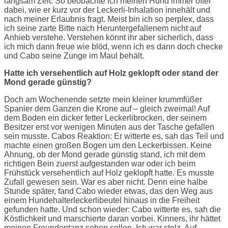
langsam Zeit. So beobachte ich meinen Hund immer öfter
dabei, wie er kurz vor der Leckerli-Inhalation innehält und
nach meiner Erlaubnis fragt. Meist bin ich so perplex, dass
ich seine zarte Bitte nach Heruntergefallenem nicht auf
Anhieb verstehe. Verstehen könnt ihr aber sicherlich, dass
ich mich dann freue wie blöd, wenn ich es dann doch checke
und Cabo seine Zunge im Maul behält.
Hatte ich versehentlich auf Holz geklopft oder stand der
Mond gerade günstig?
Doch am Wochenende setzte mein kleiner krummfüßer
Spanier dem Ganzen die Krone auf – gleich zweimal! Auf
dem Boden ein dicker fetter Leckerlibrocken, der seinem
Besitzer erst vor wenigen Minuten aus der Tasche gefallen
sein musste. Cabos Reaktion: Er witterte es, sah das Teil und
machte einen großen Bogen um den Leckerbissen. Keine
Ahnung, ob der Mond gerade günstig stand, ich mit dem
richtigen Bein zuerst aufgestanden war oder ich beim
Frühstück versehentlich auf Holz geklopft hatte. Es musste
Zufall gewesen sein. War es aber nicht. Denn eine halbe
Stunde später, fand Cabo wieder etwas, das den Weg aus
einem Hundehalterleckerlibeutel hinaus in die Freiheit
gefunden hatte. Und schon wieder: Cabo witterte es, sah die
Köstlichkeit und marschierte daran vorbei. Kinners, ihr hättet
meinen Freundentanz sehen sollen. Ich war stolz. Auf