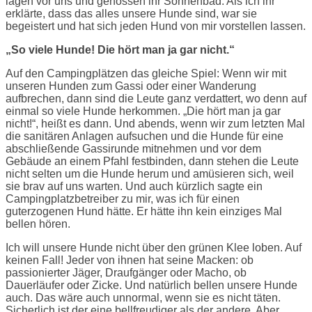
lagen vor uns und genossen ihr Sonnenbad. Als ich ihr
erklärte, dass das alles unsere Hunde sind, war sie
begeistert und hat sich jeden Hund von mir vorstellen lassen.
„So viele Hunde! Die hört man ja gar nicht.“
Auf den Campingplätzen das gleiche Spiel: Wenn wir mit
unseren Hunden zum Gassi oder einer Wanderung
aufbrechen, dann sind die Leute ganz verdattert, wo denn auf
einmal so viele Hunde herkommen. „Die hört man ja gar
nicht!“, heißt es dann. Und abends, wenn wir zum letzten Mal
die sanitären Anlagen aufsuchen und die Hunde für eine
abschließende Gassirunde mitnehmen und vor dem
Gebäude an einem Pfahl festbinden, dann stehen die Leute
nicht selten um die Hunde herum und amüsieren sich, weil
sie brav auf uns warten. Und auch kürzlich sagte ein
Campingplatzbetreiber zu mir, was ich für einen
guterzogenen Hund hätte. Er hätte ihn kein einziges Mal
bellen hören.
Ich will unsere Hunde nicht über den grünen Klee loben. Auf
keinen Fall! Jeder von ihnen hat seine Macken: ob
passionierter Jäger, Draufgänger oder Macho, ob
Dauerläufer oder Zicke. Und natürlich bellen unsere Hunde
auch. Das wäre auch unnormal, wenn sie es nicht täten.
Sicherlich ist der eine bellfreudiger als der andere. Aber