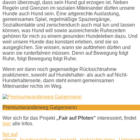
davon überzeugt, dass sein Hund gut erzogen ist. Neben
Regeln und Grenzen im sozialen Miteinander dürfen unsere
Hunde auch Hund sein. Eine artgerechte Auslastung,
gemeinsames Spiel, regelmäßige Spaziergänge,
Sozialkontakte und zwischendurch auch mal tun und lassen
können, was Hund will sowie ausreichende Ruhezeiten
gehören für mich zu einem gesunden Hundeleben dazu. Und
weil unsere Hunde das konstant erleben, sind sie so
ausgeglichen. Sie wissen, wann sie aufdrehen dürfen und
wann sie runterfahren müssen. Denn auf Bewegung folgt
Ruhe, folgt Bewegung folgt Ruhe.
Wenn wir dann noch gegenseitige Rücksichtnahme
praktizieren, sowohl auf Hundehalter- als auch auf Nicht-
Hundehalterseite, dann steht einem gemeinsamen
Miteinander nichts im Weg.
Premiumwanderweg Galgenvenn
Wer sich für das Projekt
„Fair auf Pfoten“
interessiert, findet
hier
alle Infos.
fair auf
pfoten
hundeerziehung
respekt
rücksichtnahme
Unterwe