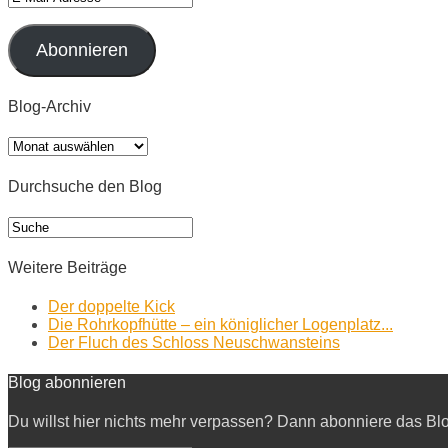
Mail-
Adresse
Abonnieren
Blog-Archiv
Blog-
Archiv
Durchsuche den Blog
Weitere Beiträge
Der doppelte Kick
Die Rohrkopfhütte – ein königlicher Logenplatz...
Der Fluch des Schloss Neuschwansteins
Blog abonnieren
Du willst hier nichts mehr verpassen? Dann abonniere das Bl