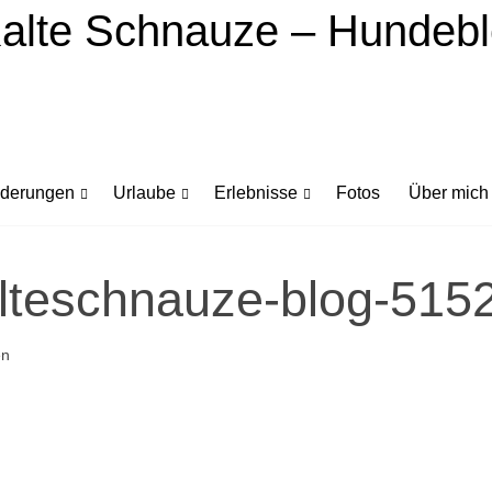
derungen
Urlaube
Erlebnisse
Fotos
Über mich
lteschnauze-blog-515
en