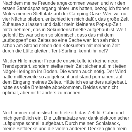
Nachdem meine Freunde angekommen waren und wir den
ersten Strandspaziergang hinter uns hatten, bezog ich frohen
Mutes meinen Stellplatz auf der Camping Oase. Weil wir nur
vier Nächte blieben, entschied ich mich dafür, das große Zelt
Zuhause zu lassen und dafür mein kleineres Pop-up-Zelt
mitzunehmen, das in Sekundenschnelle aufgebaut ist. Weit
gefehlt! Es war schon so stürmisch, dass das mit dem
„aufpoppen“ des Zeltes so eine Sache war. Ich sah mich
schon am Strand neben den Kitesurfern mit meinem Zelt
durch die Lüfte gleiten. Tent-Surfing, kennt ihr, ne!?
Mit der Hilfe meiner Freunde entwickelte ich keine neue
Trendsportart, sondern stellte mein Zelt sicher auf, mit fetten
Nägel-Heringen im Boden. Die waren auch nötig. Der Wind
hatte mittlerweile so aufgefrischt und stand permanent auf
dem Eingang meines Zeltes. Hätte ich es anders aufgebaut,
hätte es volle Breitseite abbekommen. Beides war nicht
optimal, aber nicht anders zu machen.
Noch immer optimistisch richtete ich das Zelt für Cabo und
mich gemütlich ein. Die Luftmatratze war dank elektronischer
Luftpumpe schnell aufgebaut. Durch meinen Schlafsack,
meine Bettdecke und die vielen anderen Decken glich mein