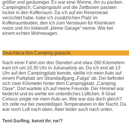
größer und geräumiger. Es war eine Wonne, ihn zu packen.
Campingtisch, Campingstuhl und die Zeltboxen passten
locker in den Kofferraum. Da ich auf ein Reserverad
verzichtet habe, habe ich zusätzlichen Platz im
Kofferraumboden, den ich zum Verstauen für Kleinkram
nutze und ihn liebevoll „kleine Garage“ nenne. Wie bei
einem echten Wohnwagen.
Seat Ateca fürs Camping gepackt.
Nach einer Fahrt von drei Stunden und etwa 280 Kilometern
kam ich um 10.30 Uhr in Julianadorp an. Da ich erst ab 13
Uhr auf den Campingplatz konnte, stellte ich mein Auto auf
einem Parkplatz am Strandaufgang „Falga“ ab. Der befindet
sich zwei Kilometer hinter dem Campingplatz „Camping
Oase“. Dort wartete ich auf meine Freunde. Der Himmel war
bedeckt und es wehte ein ordentliches Lüftchen. 8 Grad
Celsius zeigte mir mein Auto an. Wie war das doch gleich?
Ich zelte nur bei zweistelligen Temperaturen in der Nacht. Da
war noch Luft nach oben. Aber leider auch nach unten.
Tent-Surfing, kennt ihr, ne!?