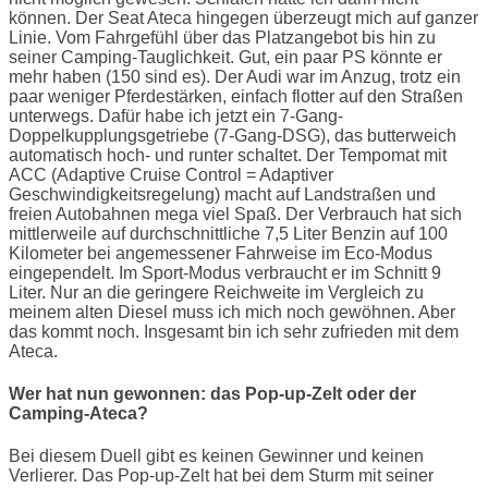
können. Der Seat Ateca hingegen überzeugt mich auf ganzer
Linie. Vom Fahrgefühl über das Platzangebot bis hin zu
seiner Camping-Tauglichkeit. Gut, ein paar PS könnte er
mehr haben (150 sind es). Der Audi war im Anzug, trotz ein
paar weniger Pferdestärken, einfach flotter auf den Straßen
unterwegs. Dafür habe ich jetzt ein 7-Gang-
Doppelkupplungsgetriebe (7-Gang-DSG), das butterweich
automatisch hoch- und runter schaltet. Der Tempomat mit
ACC (Adaptive Cruise Control = Adaptiver
Geschwindigkeitsregelung) macht auf Landstraßen und
freien Autobahnen mega viel Spaß. Der Verbrauch hat sich
mittlerweile auf durchschnittliche 7,5 Liter Benzin auf 100
Kilometer bei angemessener Fahrweise im Eco-Modus
eingependelt. Im Sport-Modus verbraucht er im Schnitt 9
Liter. Nur an die geringere Reichweite im Vergleich zu
meinem alten Diesel muss ich mich noch gewöhnen. Aber
das kommt noch. Insgesamt bin ich sehr zufrieden mit dem
Ateca.
Wer hat nun gewonnen: das Pop-up-Zelt oder der
Camping-Ateca?
Bei diesem Duell gibt es keinen Gewinner und keinen
Verlierer. Das Pop-up-Zelt hat bei dem Sturm mit seiner