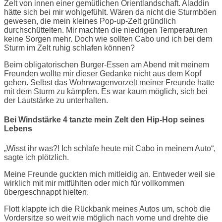
Zelt von innen einer gemütlichen Orientlandschaft. Aladdin
hätte sich bei mir wohlgefühlt. Wären da nicht die Sturmböen
gewesen, die mein kleines Pop-up-Zelt gründlich
durchschüttelten. Mir machten die niedrigen Temperaturen
keine Sorgen mehr. Doch wie sollten Cabo und ich bei dem
Sturm im Zelt ruhig schlafen können?
Beim obligatorischen Burger-Essen am Abend mit meinem
Freunden wollte mir dieser Gedanke nicht aus dem Kopf
gehen. Selbst das Wohnwagenvorzelt meiner Freunde hatte
mit dem Sturm zu kämpfen. Es war kaum möglich, sich bei
der Lautstärke zu unterhalten.
Bei Windstärke 4 tanzte mein Zelt den Hip-Hop seines
Lebens
„Wisst ihr was?! Ich schlafe heute mit Cabo in meinem Auto“,
sagte ich plötzlich.
Meine Freunde guckten mich mitleidig an. Entweder weil sie
wirklich mit mir mitfühlten oder mich für vollkommen
übergeschnappt hielten.
Flott klappte ich die Rückbank meines Autos um, schob die
Vordersitze so weit wie möglich nach vorne und drehte die