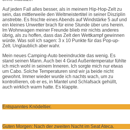
Auf jeden Fall alles besser, als in meinem Hip-Hop-Zelt zu
sein, das mittlerweile den Weltmeistertitel in seiner Disziplin
anstrebte. Es frischte eines Abends auf Windstärke 5 auf und
ein kleines Unwetter brach für eine Stunde über uns herein.
Im Wohnwagen meiner Freunde blieb mir nichts anderes
übrig, als zu hoffen, dass das Zelt den Wettkampf gewinnen
würde. Was soll ich sagen: 3 x 10 Punkte für das Pop-up-
Zelt. Unglaublich aber wahr.
Mein neues Camping-Auto beeindruckte das wenig. Es
stand seinen Mann. Auch bei 4 Grad Außentemperatur fühlte
ich mich wohl in seinem Inneren. Ich sorgte mich nur etwas
um Cabo. Solche Temperaturen sind wir ja beide nicht
gewohnt. Immer wieder wurde ich nachts wach, um zu
kontrollieren, ob er es, in Mantel und Schlafsack gehüllt,
auch wirklich warm hatte. Es klappte.
Entspanntes Knödeltier.
Guten Morgen: Nach der zweiten Nacht im Seat Ateca.