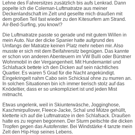
Lehne des Fahrersitzes zusätzlich bis aufs Lenkrad. Dann
popelte ich die Coleman-Luftmatratze aus meiner
Deckenlandschaft im Zelt und gesellte mich draußen mit
dem großen Teil fast wieder zu den Kitesurfern am Strand.
Air-Bed-Surfing, you know!?
Die Luftmatratze passte so gerade und mit gutem Willen in
mein Auto. Nur der dicke Spanier hatte aufgrund des
Umfangs der Matratze keinen Platz mehr neben mir. Also
musste er sich mit dem Beifahrersitz begnügen. Das kannte
er schon von anderen Abenteuern im VW Bulli oder Bürstner
Wohnmobil in der Vergangenheit. Mit Hundemantel und
Schlafsack bettete ich den Dicken auf sein nächtliches
Quartier. Es waren 5 Grad für die Nacht angekündigt.
Eingekringelt nahm Cabo sein Schicksal ohne zu murren an.
In solchen Situationen bin ich immer tierisch stolz auf das
Knödeltier, dass er so unkompliziert ist und jeden Mist
mitmacht.
Etwas ungelenk, weil in Skiunterwäsche, Jogginghose,
Kaschmirpullover, Fleece-Jacke, Schal und Mütze gehüllt,
kletterte ich auf die Luftmatratze in den Schlafsack. Draußen
hatte es zu regnen begonnen. Der Sturm peitschte die dicken
Tropfen gegen das Autofenster. Bei Windstärke 4 tanzte mein
Zelt den Hip-Hop seines Lebens.