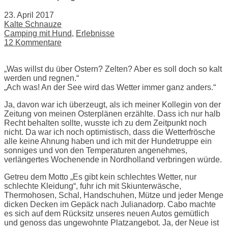
23. April 2017
Kalte Schnauze
Camping mit Hund
,
Erlebnisse
12 Kommentare
„Was willst du über Ostern? Zelten? Aber es soll doch so kalt
werden und regnen.“
„Ach was! An der See wird das Wetter immer ganz anders.“
Ja, davon war ich überzeugt, als ich meiner Kollegin von der
Zeitung von meinen Osterplänen erzählte. Dass ich nur halb
Recht behalten sollte, wusste ich zu dem Zeitpunkt noch
nicht. Da war ich noch optimistisch, dass die Wetterfrösche
alle keine Ahnung haben und ich mit der Hundetruppe ein
sonniges und von den Temperaturen angenehmes,
verlängertes Wochenende in Nordholland verbringen würde.
Getreu dem Motto „Es gibt kein schlechtes Wetter, nur
schlechte Kleidung“, fuhr ich mit Skiunterwäsche,
Thermohosen, Schal, Handschuhen, Mütze und jeder Menge
dicken Decken im Gepäck nach Julianadorp. Cabo machte
es sich auf dem Rücksitz unseres neuen Autos gemütlich
und genoss das ungewohnte Platzangebot. Ja, der Neue ist