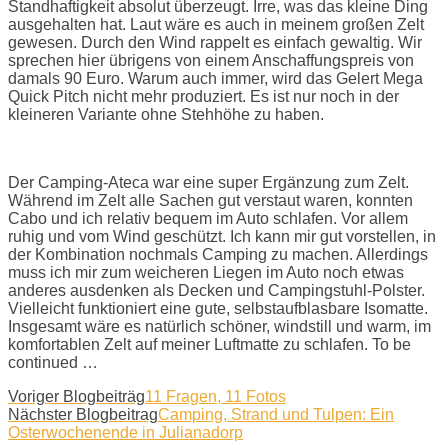
Standhaftigkeit absolut überzeugt. Irre, was das kleine Ding
ausgehalten hat. Laut wäre es auch in meinem großen Zelt
gewesen. Durch den Wind rappelt es einfach gewaltig. Wir
sprechen hier übrigens von einem Anschaffungspreis von
damals 90 Euro. Warum auch immer, wird das Gelert Mega
Quick Pitch nicht mehr produziert. Es ist nur noch in der
kleineren Variante ohne Stehhöhe zu haben.
Der Camping-Ateca war eine super Ergänzung zum Zelt.
Während im Zelt alle Sachen gut verstaut waren, konnten
Cabo und ich relativ bequem im Auto schlafen. Vor allem
ruhig und vom Wind geschützt. Ich kann mir gut vorstellen, in
der Kombination nochmals Camping zu machen. Allerdings
muss ich mir zum weicheren Liegen im Auto noch etwas
anderes ausdenken als Decken und Campingstuhl-Polster.
Vielleicht funktioniert eine gute, selbstaufblasbare Isomatte.
Insgesamt wäre es natürlich schöner, windstill und warm, im
komfortablen Zelt auf meiner Luftmatte zu schlafen. To be
continued …
Voriger Blogbeiträg
11 Fragen, 11 Fotos
Nächster Blogbeitrag
Camping, Strand und Tulpen: Ein
Osterwochenende in Julianadorp