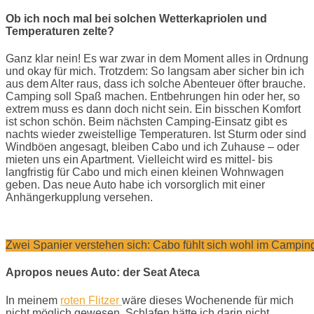
Ob ich noch mal bei solchen Wetterkapriolen und
Temperaturen zelte?
Ganz klar nein! Es war zwar in dem Moment alles in Ordnung
und okay für mich. Trotzdem: So langsam aber sicher bin ich
aus dem Alter raus, dass ich solche Abenteuer öfter brauche.
Camping soll Spaß machen. Entbehrungen hin oder her, so
extrem muss es dann doch nicht sein. Ein bisschen Komfort
ist schon schön. Beim nächsten Camping-Einsatz gibt es
nachts wieder zweistellige Temperaturen. Ist Sturm oder sind
Windböen angesagt, bleiben Cabo und ich Zuhause – oder
mieten uns ein Apartment. Vielleicht wird es mittel- bis
langfristig für Cabo und mich einen kleinen Wohnwagen
geben. Das neue Auto habe ich vorsorglich mit einer
Anhängerkupplung versehen.
Zwei Spanier verstehen sich: Cabo fühlt sich wohl im Campin
Apropos neues Auto: der Seat Ateca
In meinem
roten Flitzer
wäre dieses Wochenende für mich
nicht möglich gewesen. Schlafen hätte ich darin nicht