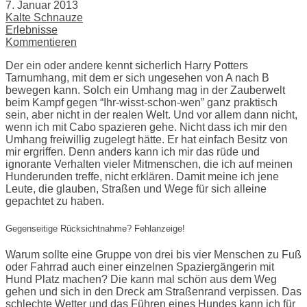
7. Januar 2013
Kalte Schnauze
Erlebnisse
Kommentieren
Der ein oder andere kennt sicherlich Harry Potters
Tarnumhang, mit dem er sich ungesehen von A nach B
bewegen kann. Solch ein Umhang mag in der Zauberwelt
beim Kampf gegen “Ihr-wisst-schon-wen” ganz praktisch
sein, aber nicht in der realen Welt. Und vor allem dann nicht,
wenn ich mit Cabo spazieren gehe. Nicht dass ich mir den
Umhang freiwillig zugelegt hätte. Er hat einfach Besitz von
mir ergriffen. Denn anders kann ich mir das rüde und
ignorante Verhalten vieler Mitmenschen, die ich auf meinen
Hunderunden treffe, nicht erklären. Damit meine ich jene
Leute, die glauben, Straßen und Wege für sich alleine
gepachtet zu haben.
Gegenseitige Rücksichtnahme? Fehlanzeige!
Warum sollte eine Gruppe von drei bis vier Menschen zu Fuß
oder Fahrrad auch einer einzelnen Spaziergängerin mit
Hund Platz machen? Die kann mal schön aus dem Weg
gehen und sich in den Dreck am Straßenrand verpissen. Das
schlechte Wetter und das Führen eines Hundes kann ich für