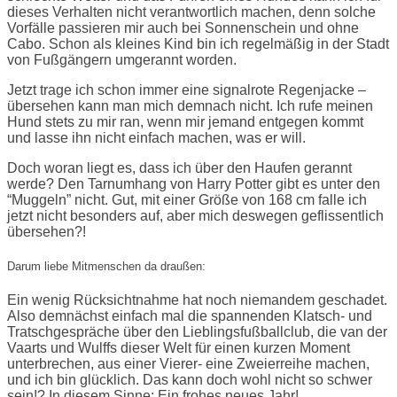
dieses Verhalten nicht verantwortlich machen, denn solche
Vorfälle passieren mir auch bei Sonnenschein und ohne
Cabo. Schon als kleines Kind bin ich regelmäßig in der Stadt
von Fußgängern umgerannt worden.
Jetzt trage ich schon immer eine signalrote Regenjacke –
übersehen kann man mich demnach nicht. Ich rufe meinen
Hund stets zu mir ran, wenn mir jemand entgegen kommt
und lasse ihn nicht einfach machen, was er will.
Doch woran liegt es, dass ich über den Haufen gerannt
werde? Den Tarnumhang von Harry Potter gibt es unter den
“Muggeln” nicht. Gut, mit einer Größe von 168 cm falle ich
jetzt nicht besonders auf, aber mich deswegen geflissentlich
übersehen?!
Darum liebe Mitmenschen da draußen:
Ein wenig Rücksichtnahme hat noch niemandem geschadet.
Also demnächst einfach mal die spannenden Klatsch- und
Tratschgespräche über den Lieblingsfußballclub, die van der
Vaarts und Wulffs dieser Welt für einen kurzen Moment
unterbrechen, aus einer Vierer- eine Zweierreihe machen,
und ich bin glücklich. Das kann doch wohl nicht so schwer
sein!? In diesem Sinne: Ein frohes neues Jahr!