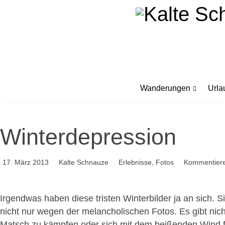
Wanderungen
Urla
Winterdepression
17. März 2013
Kalte Schnauze
Erlebnisse
,
Fotos
Kommentier
Irgendwas haben diese tristen Winterbilder ja an sich. S
nicht nur wegen der melancholischen Fotos. Es gibt nic
Matsch zu kämpfen oder sich mit dem beißenden Wind 