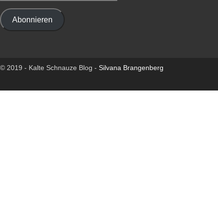
Adresse
Abonnieren
© 2019 -
Kalte Schnauze Blog -
Silvana Brangenberg