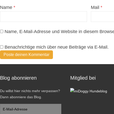
Name
*
Mail
*
Name, E-Mail-Adresse und Website in diesem Browse
Benachrichtige mich über neue Beiträge via E-Mail.
Blog abonnieren
Mitglied bei
Du willst hier nichts mehr verpassen?
Dann abonniere das Blog.
E-
Mail-