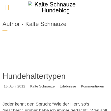
Author - Kalte Schnauze
15. Januar 2024
10 knallharte Fakten über Javi und mich
31. Dezember 2023
Schreiben, um zu reflektieren
24. November 2021
Happy 3rd Gotcha Day!
Hundehaltertypen
15. April 2012
Kalte Schnauze
Erlebnisse
Kommentieren
Jeder kennt den Spruch: “Wie der Herr, so’s
Gescherr.” Früher habe ich immer gedacht: „Was soll