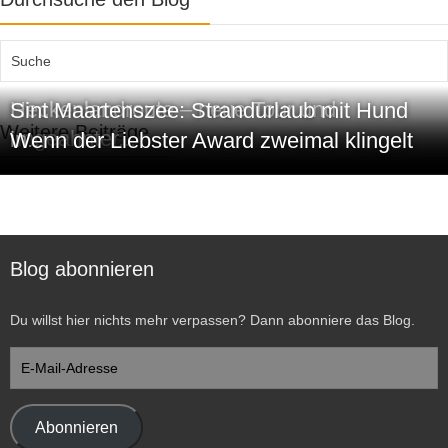
Heckenlandroute – neue Tour und
Sint Maartenszee: Strandurlaub mit Hund
Weitere Beiträge
ungeahnter...
in...
Wenn der Liebster Award zweimal klingelt
Blog abonnieren
Du willst hier nichts mehr verpassen? Dann abonniere das Blog.
E-
Mail-
Adresse
Abonnieren