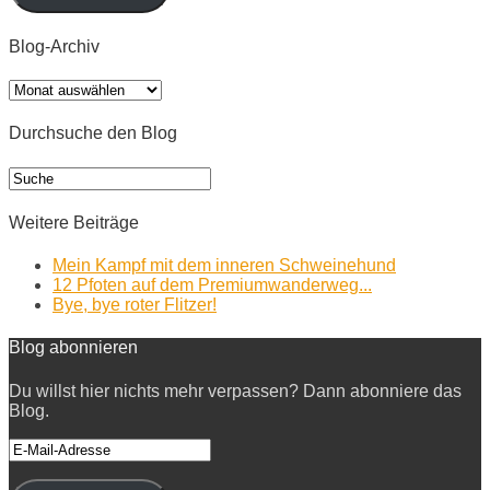
Blog-Archiv
Blog-
Archiv
Durchsuche den Blog
Weitere Beiträge
Mein Kampf mit dem inneren Schweinehund
12 Pfoten auf dem Premiumwanderweg...
Bye, bye roter Flitzer!
Blog abonnieren
Du willst hier nichts mehr verpassen? Dann abonniere das
Blog.
E-
Mail-
Adresse