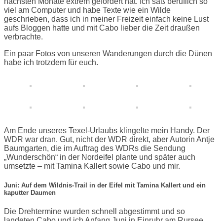
nächsten Monate extrem gefordert hat. Ich saß beruflich so
viel am Computer und habe Texte wie ein Wilde
geschrieben, dass ich in meiner Freizeit einfach keine Lust
aufs Bloggen hatte und mit Cabo lieber die Zeit draußen
verbrachte.
Ein paar Fotos von unseren Wanderungen durch die Dünen
habe ich trotzdem für euch.
Am Ende unseres Texel-Urlaubs klingelte mein Handy. Der
WDR war dran. Gut, nicht der WDR direkt, aber Autorin Antje
Baumgarten, die im Auftrag des WDRs die Sendung
„Wunderschön“ in der Nordeifel plante und später auch
umsetzte – mit Tamina Kallert sowie Cabo und mir.
Juni: Auf dem Wildnis-Trail in der Eifel mit Tamina Kallert und ein
kaputter Daumen
Die Drehtermine wurden schnell abgestimmt und so
landeten Cabo und ich Anfang Juni in Einruhr am Rursee,