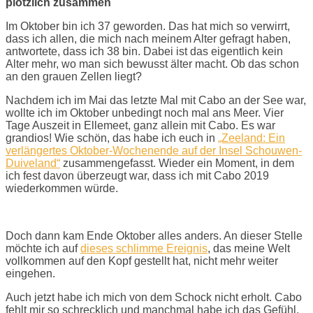
plötzlich zusammen
Im Oktober bin ich 37 geworden. Das hat mich so verwirrt,
dass ich allen, die mich nach meinem Alter gefragt haben,
antwortete, dass ich 38 bin. Dabei ist das eigentlich kein
Alter mehr, wo man sich bewusst älter macht. Ob das schon
an den grauen Zellen liegt?
Nachdem ich im Mai das letzte Mal mit Cabo an der See war,
wollte ich im Oktober unbedingt noch mal ans Meer. Vier
Tage Auszeit in Ellemeet, ganz allein mit Cabo. Es war
grandios! Wie schön, das habe ich euch in
„Zeeland: Ein
verlängertes Oktober-Wochenende auf der Insel Schouwen-
Duiveland“
zusammengefasst. Wieder ein Moment, in dem
ich fest davon überzeugt war, dass ich mit Cabo 2019
wiederkommen würde.
Doch dann kam Ende Oktober alles anders. An dieser Stelle
möchte ich auf
dieses schlimme Ereignis
, das meine Welt
vollkommen auf den Kopf gestellt hat, nicht mehr weiter
eingehen.
Auch jetzt habe ich mich von dem Schock nicht erholt. Cabo
fehlt mir so schrecklich und manchmal habe ich das Gefühl,