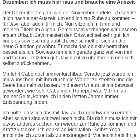
Dezember: Ich muss hier raus und brauche eine Auszeit
Der Dezember fing an, wie der November endete. Ich sehnte
mich nach einer Auszeit, um endlich zur Ruhe zu kommen –
für Javi, aber auch für mich. Nun sitze ich mit ihm und
meinen Eltern im Allgäu. Gemeinsam verbringen wir unseren
ersten Urlaub. Javi meistert den Ortswechsel sehr gut. Ich
finde es sowieso unglaublich, wie schnell er sich an die
neue Situation gewöhnt. Er macht das objektiv betrachtet
besser als ich. Sowieso lerne ich gerade ganz viel von ihm
und für ihn. Trotzdem gilt: Javi nicht zu überfordern und sich
selbst zurücknehmen.
Mir fehlt Cabo noch immer furchtbar. Gerade jetzt würde ich
mir wünschen, mit ihm durch die Wälder zu streifen und die
Seele baumeln zu lassen. In diesem Urlaub ist mir bewusst
geworden, wie sehr Cabo mein Ruhepol war. Mit ihm an
meiner Seite, konnte ich in den letzten Jahren immer
Entspannung finden.
Ich hoffe, dass ich das mit Javi auch irgendwann so erlebe.
Aber so weit sind wir zwei noch nicht. Bis dahin muss ich mir
etwas anderes suchen, um wieder zur Ruhe zu kommen und
Kraft zu tanken. Ich denke an Meditation. Selbst Yoga
empfinde ich zurzeit als zu anstrengend. Vielleicht habt ihr ja