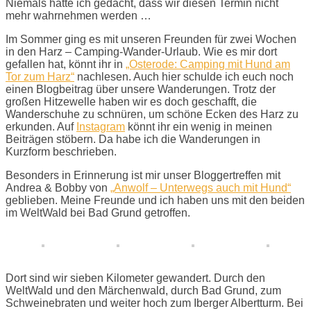
Niemals hätte ich gedacht, dass wir diesen Termin nicht
mehr wahrnehmen werden …
Im Sommer ging es mit unseren Freunden für zwei Wochen
in den Harz – Camping-Wander-Urlaub. Wie es mir dort
gefallen hat, könnt ihr in
„Osterode: Camping mit Hund am
Tor zum Harz“
nachlesen. Auch hier schulde ich euch noch
einen Blogbeitrag über unsere Wanderungen. Trotz der
großen Hitzewelle haben wir es doch geschafft, die
Wanderschuhe zu schnüren, um schöne Ecken des Harz zu
erkunden. Auf
Instagram
könnt ihr ein wenig in meinen
Beiträgen stöbern. Da habe ich die Wanderungen in
Kurzform beschrieben.
Besonders in Erinnerung ist mir unser Bloggertreffen mit
Andrea & Bobby von
„Anwolf – Unterwegs auch mit Hund“
geblieben. Meine Freunde und ich haben uns mit den beiden
im WeltWald bei Bad Grund getroffen.
Dort sind wir sieben Kilometer gewandert. Durch den
WeltWald und den Märchenwald, durch Bad Grund, zum
Schweinebraten und weiter hoch zum Iberger Albertturm. Bei