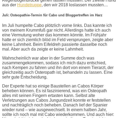
Regenbogenbrücke gehen lassen mussten. Der zweite Hund
aus der
Hundetruppe
, den wir 2018 loslassen mussten…
Juli: Osteopathie-Termin für Cabo und Bloggertreffen im Harz
Im Juli humpelte Cabo plötzlich vorne links. Das kannte ich
von meinem Krummfuß gar nicht. Allerdings hatte ich auch
eine Vermutung woher das kommen könnte. Im Frühjahr
hatte er sich ziemlich blöd im Feld versprungen, zeigte aber
keine Lahmheit. Beim Eifeldreh passierte dasselbe noch
mal. Aber auch da zeigte er keine Lahmheit.
Wahrscheinlich war aber in der Summe doch was
zusammengekommen, sodass ich mich dazu entschied,
nach Kempen zu fahren und ihn dort von einem Tierarzt, der
gleichzeitig auch Osteropath ist, behandeln zu lassen. Eine
sehr gute Entscheidung.
Der Experte hat so einige Baustellen an Cabos Körper
beheben können. Es ist faszinierend, was ein Osteopath
alles mit seinen Fingern ertasten kann. Selbst alte
Verletzungen aus Cabos Jungundzeit konnte er feststellen
und nachträglich noch beheben. Danach lief der Spanier
wieder rund – wie ausgewechselt. In einem halben Jahr,
sollte ich noch mal mit Cabo wiederkommen. Und auch hier: