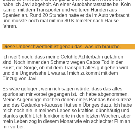
habe ich Javi abgeholt. An einer Autobahnraststätte bei Köln
kam er mit dem Transporter und weiteren Hunden aus
Spanien an. Rund 20 Stunden hatte er da im Auto verbracht
und musste noch mal mit mir 80 Kilometer nach Hause
fahren.
Diese Unbeschwertheit ist genau das, was ich brauche.
Ich weiß noch, dass meine Gefühle Achterbahn gefahren
sind. Noch immer den Schmerz wegen Cabos Tod in der
Brust, die Sorge, ob mit dem Transport alles gut gehen wird
und die Ungewissheit, was auf mich zukommt mit dem
Einzug von Javi.
Es wäre gelogen, wenn ich sagen würde, dass das alles
spurlos an mir vorbei gegangen ist. Ich habe abgenommen.
Meine Augenringe machen denen eines Pandas Konkurrenz
und das Gedanken-Karussell tut sein Übriges dazu. Ich habe
mich noch nie in meinem Leben so kraftlos, dünnhäutig und
planlos gefühlt. Ich funktionierte in den letzten Wochen, aber
mein Leben zog in diesem Monat wie ein schlechter Film an
mir vorbei.