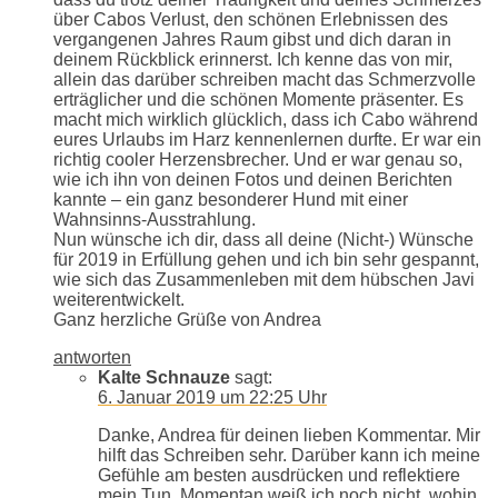
über Cabos Verlust, den schönen Erlebnissen des
vergangenen Jahres Raum gibst und dich daran in
deinem Rückblick erinnerst. Ich kenne das von mir,
allein das darüber schreiben macht das Schmerzvolle
erträglicher und die schönen Momente präsenter. Es
macht mich wirklich glücklich, dass ich Cabo während
eures Urlaubs im Harz kennenlernen durfte. Er war ein
richtig cooler Herzensbrecher. Und er war genau so,
wie ich ihn von deinen Fotos und deinen Berichten
kannte – ein ganz besonderer Hund mit einer
Wahnsinns-Ausstrahlung.
Nun wünsche ich dir, dass all deine (Nicht-) Wünsche
für 2019 in Erfüllung gehen und ich bin sehr gespannt,
wie sich das Zusammenleben mit dem hübschen Javi
weiterentwickelt.
Ganz herzliche Grüße von Andrea
antworten
Kalte Schnauze
sagt:
6. Januar 2019 um 22:25 Uhr
Danke, Andrea für deinen lieben Kommentar. Mir
hilft das Schreiben sehr. Darüber kann ich meine
Gefühle am besten ausdrücken und reflektiere
mein Tun. Momentan weiß ich noch nicht, wohin