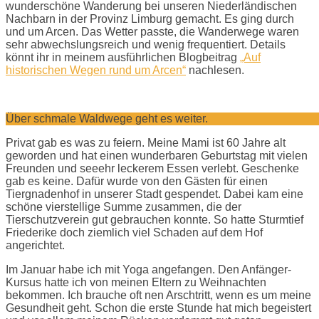
wunderschöne Wanderung bei unseren Niederländischen
Nachbarn in der Provinz Limburg gemacht. Es ging durch
und um Arcen. Das Wetter passte, die Wanderwege waren
sehr abwechslungsreich und wenig frequentiert. Details
könnt ihr in meinem ausführlichen Blogbeitrag
„Auf
historischen Wegen rund um Arcen“
nachlesen.
Über schmale Waldwege geht es weiter.
Privat gab es was zu feiern. Meine Mami ist 60 Jahre alt
geworden und hat einen wunderbaren Geburtstag mit vielen
Freunden und seeehr leckerem Essen verlebt. Geschenke
gab es keine. Dafür wurde von den Gästen für einen
Tiergnadenhof in unserer Stadt gespendet. Dabei kam eine
schöne vierstellige Summe zusammen, die der
Tierschutzverein gut gebrauchen konnte. So hatte Sturmtief
Friederike doch ziemlich viel Schaden auf dem Hof
angerichtet.
Im Januar habe ich mit Yoga angefangen. Den Anfänger-
Kursus hatte ich von meinen Eltern zu Weihnachten
bekommen. Ich brauche oft nen Arschtritt, wenn es um meine
Gesundheit geht. Schon die erste Stunde hat mich begeistert