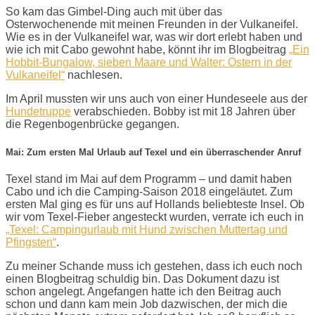
So kam das Gimbel-Ding auch mit über das
Osterwochenende mit meinen Freunden in der Vulkaneifel.
Wie es in der Vulkaneifel war, was wir dort erlebt haben und
wie ich mit Cabo gewohnt habe, könnt ihr im Blogbeitrag
„Ein
Hobbit-Bungalow, sieben Maare und Walter: Ostern in der
Vulkaneifel“
nachlesen.
Im April mussten wir uns auch von einer Hundeseele aus der
Hundetruppe
verabschieden. Bobby ist mit 18 Jahren über
die Regenbogenbrücke gegangen.
Mai: Zum ersten Mal Urlaub auf Texel und ein überraschender Anruf
Texel stand im Mai auf dem Programm – und damit haben
Cabo und ich die Camping-Saison 2018 eingeläutet. Zum
ersten Mal ging es für uns auf Hollands beliebteste Insel. Ob
wir vom Texel-Fieber angesteckt wurden, verrate ich euch in
„Texel: Campingurlaub mit Hund zwischen Muttertag und
Pfingsten“
.
Zu meiner Schande muss ich gestehen, dass ich euch noch
einen Blogbeitrag schuldig bin. Das Dokument dazu ist
schon angelegt. Angefangen hatte ich den Beitrag auch
schon und dann kam mein Job dazwischen, der mich die