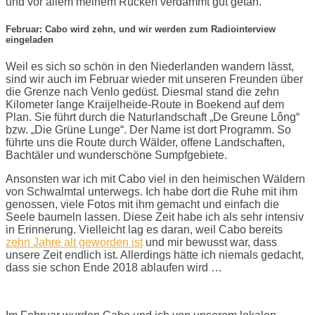
und vor allem meinem Rücken verdammt gut getan.
Februar: Cabo wird zehn, und wir werden zum Radiointerview
eingeladen
Weil es sich so schön in den Niederlanden wandern lässt,
sind wir auch im Februar wieder mit unseren Freunden über
die Grenze nach Venlo gedüst. Diesmal stand die zehn
Kilometer lange Kraijelheide-Route in Boekend auf dem
Plan. Sie führt durch die Naturlandschaft „De Greune Lông“
bzw. „Die Grüne Lunge“. Der Name ist dort Programm. So
führte uns die Route durch Wälder, offene Landschaften,
Bachtäler und wunderschöne Sumpfgebiete.
Ansonsten war ich mit Cabo viel in den heimischen Wäldern
von Schwalmtal unterwegs. Ich habe dort die Ruhe mit ihm
genossen, viele Fotos mit ihm gemacht und einfach die
Seele baumeln lassen. Diese Zeit habe ich als sehr intensiv
in Erinnerung. Vielleicht lag es daran, weil Cabo bereits
zehn Jahre alt geworden ist
und mir bewusst war, dass
unsere Zeit endlich ist. Allerdings hätte ich niemals gedacht,
dass sie schon Ende 2018 ablaufen wird …