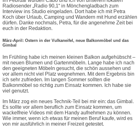
Im Februar wurden Cabo und ich von unserem lokalen
Radiosender „Radio 90,1“ in Mönchengladbach zum
Interview ins Studio eingeladen. Dort habe ich mit Petra
Koch über Urlaub, Camping und Wandern mit Hund erzählen
dürfen. Danke nochmals, Petra, für die angenehme Zeit bei
euch in der Redaktion.
März-April: Ostern in der Vulkaneifel, neue Balkonmöbel und das
Gimbal
Im Frühling habe ich meinen kleinen Balkon aufgehübscht –
mit neuen Blumen und Gartenmöbeln. Lange habe ich nach
den geeigneten Möbeln gesucht, die schön aussehen und
vor allem nicht viel Platz wegnehmen. Mit dem Ergebnis bin
ich sehr zufrieden. Im langen Sommer sollten die
Balkonmöbel so richtig zum Einsatz kommen. Ich habe sie
viel genutzt.
Im März zog ein neues Technik-Teil bei mir ein: das Gimbal.
Es sollte vor allem beruflich zum Einsatz kommen, um
wackelfreie Videos mit dem Handy aufnehmen zu können.
Wie immer, wenn ich etwas für meinen Beruf kaufe, wird es
von mir ausführlich in meiner Freizeit getestet.